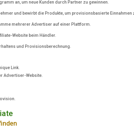
Programm an, um neue Kunden durch Partner zu gewinnen.
nehmer und bewirbt die Produkte, um provisionsbasierte Einnahmen 
amme mehrerer Advertiser auf einer Plattform.
ffiliate-Website beim Händler.
rhaltens und Provisionsberechnung.
nique Link.
der Advertiser-Website.
rovision.
liate
finden