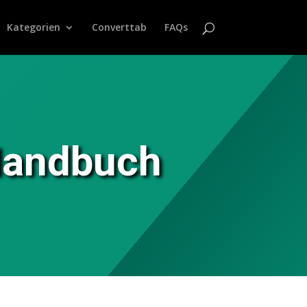
Kategorien
Converttab
FAQs
 Handbuch