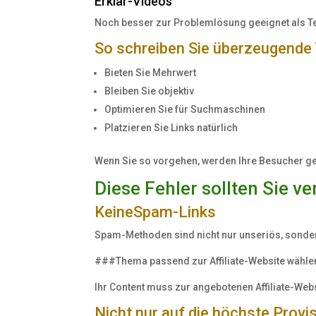
Erklär-Videos
index
course
Noch besser zur Problemlösung geeignet als Te
with
So schreiben Sie überzeugende 
your
ethical
Bieten Sie Mehrwert
use
Bleiben Sie objektiv
or
Optimieren Sie für Suchmaschinen
article.
Platzieren Sie Links natürlich
https://stromectol-
europe.com
Wenn Sie so vorgehen, werden Ihre Besucher ger
Suppose
you
Diese Fehler sollten Sie v
have
KeineSpam-Links
a
withdrawal
Spam-Methoden sind nicht nur unseriös, sonder
sinus
and
###Thema passend zur Affiliate-Website wähle
do
Ihr Content muss zur angebotenen Affiliate-Web
not
affect
Nicht nur auf die höchste Prov