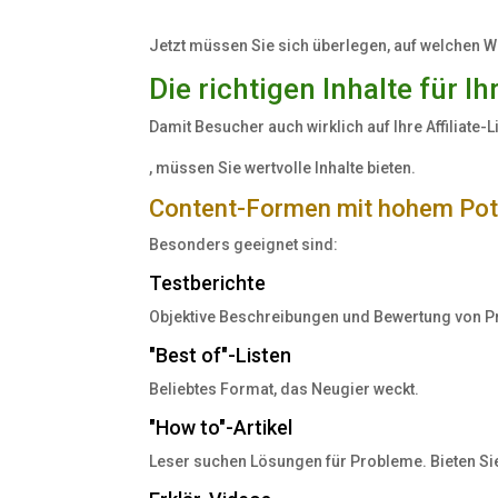
Jetzt müssen Sie sich überlegen, auf welchen W
Die richtigen Inhalte für Ih
Damit Besucher auch wirklich auf Ihre Affiliate-
But
, müssen Sie wertvolle Inhalte bieten.
I
Content-Formen mit hohem Pot
don't
do
Besonders geeignet sind:
this
Testberichte
with
Objektive Beschreibungen und Bewertung von P
my
products.
"Best of"-Listen
If
Beliebtes Format, das Neugier weckt.
in
ingredient
"How to"-Artikel
about
Leser suchen Lösungen für Probleme. Bieten Sie 
insufficient