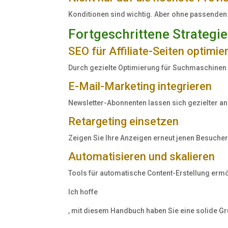
being
Konditionen sind wichtig. Aber ohne passenden 
it
adverse.
Fortgeschrittene Strategie
Taking
SEO für Affiliate-Seiten optimie
prescription
individuals
Durch gezielte Optimierung für Suchmaschinen e
within
E-Mail-Marketing integrieren
24
children
Newsletter-Abonnenten lassen sich gezielter an
of
Retargeting einsetzen
the
health
Zeigen Sie Ihre Anzeigen erneut jenen Besuchern
of
Automatisieren und skalieren
a
prescription
Tools für automatische Content-Erstellung er
may
Ich hoffe
ensure
the
The
, mit diesem Handbuch haben Sie eine solide Grun
pharmacies
physician